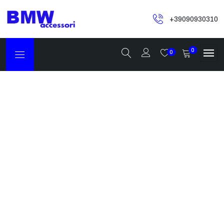
+39090930310
0
0