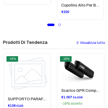
Cupolino Alto Per Bmw R 1200 St 2004 - 2007 TRASPARENTE - Sc950-T
€220
Prodotti Di Tendenza
Visualizza tutto
-15%
-16%
Scarico GPR Compatibile Con Bmw K 1600 Gt 2017-2021 - Hyper Sonic Black Titanium
€1.007
€1.208
SUPPORTO PARAFANGO POSTERIORE BMW F900XR
-16%
sconto
€106
€125