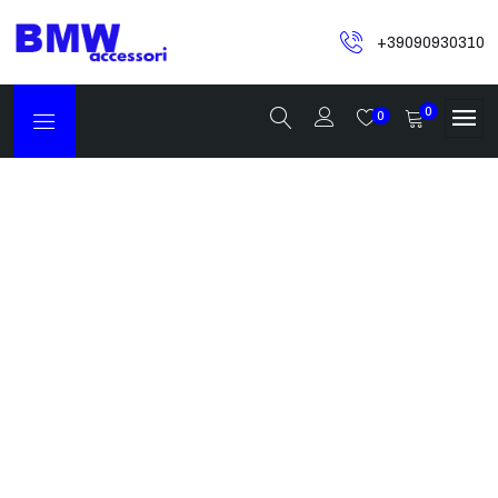
+39090930310
0
0