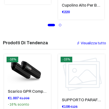
Cupolino Alto Per Bmw R 1200 St 2004 - 2007 TRASPARENTE - Sc950-T
€220
Prodotti Di Tendenza
Visualizza tutto
-16%
-15%
Scarico GPR Compatibile Con Bmw K 1600 Gt 2017-2021 - Hyper Sonic Black Titanium
€1.007
€1.208
SUPPORTO PARAFANGO POSTERIORE BMW F900XR
-16%
sconto
€106
€125