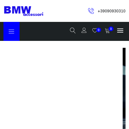
+39090930310
0
0