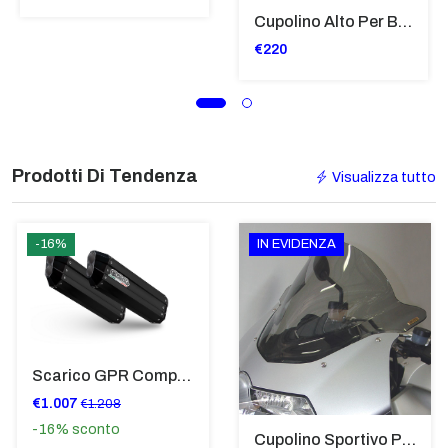
Cupolino Alto Per Bmw R 1200 St 2004 - 2007 TRASPARENTE - Sc950-T
€220
Prodotti Di Tendenza
Visualizza tutto
-16%
IN EVIDENZA
Scarico GPR Compatibile Con Bmw K 1600 Gt 2017-2021 - Hyper Sonic Black Titanium
€1.007
€1.208
-16%
sconto
Cupolino Sportivo Per Bmw K 1200 R Sport 2005-07 TRASPARENTE - Sc967-T