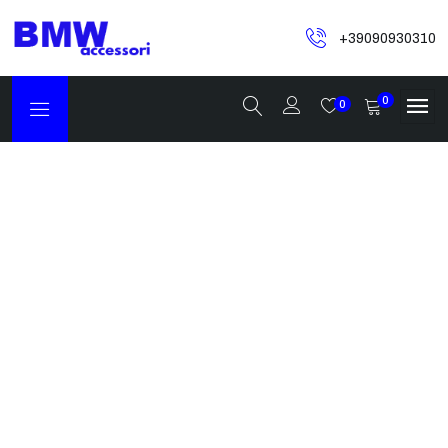
+39090930310
0
0