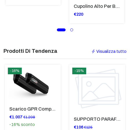
Cupolino Alto Per Bmw R 1200 St 2004 - 2007 TRASPARENTE - Sc950-T
€220
Prodotti Di Tendenza
Visualizza tutto
-16%
-15%
Scarico GPR Compatibile Con Bmw K 1600 Gt 2017-2021 - Hyper Sonic Black Titanium
€1.007
€1.208
SUPPORTO PARAFANGO POSTERIORE BMW F900XR
-16%
sconto
€106
€125