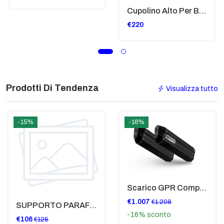
Cupolino Alto Per Bmw R 1200 St 2004 - 2007 TRASPARENTE - Sc950-T
€220
Prodotti Di Tendenza
Visualizza tutto
-15%
-16%
Scarico GPR Compatibile Con Bmw K 1600 Gt 2017-2021 - Hyper Sonic Black Titanium
€1.007
€1.208
SUPPORTO PARAFANGO POSTERIORE BMW F900XR
-16%
sconto
€106
€125