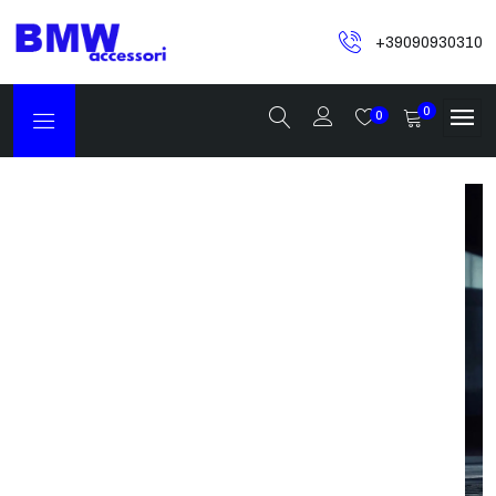
+39090930310
0
0