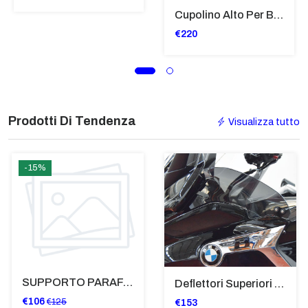
Cupolino Alto Per Bmw R 1200 St 2004 - 2007 TRASPARENTE - Sc950-T
€220
Prodotti Di Tendenza
Visualizza tutto
-15%
SUPPORTO PARAFANGO POSTERIORE BMW F900XR
Deflettori Superiori Alette Frangivento Bmw K 1600 Gtl (2017>) - Bugger - Grand America Fumè Scuro - SP8023-FS-K1600GTL
€106
€125
€153