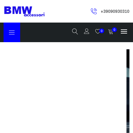
+39090930310
0
0