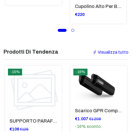
Cupolino Alto Per Bmw R 1200 St 2004 - 2007 TRASPARENTE - Sc950-T
€220
Prodotti Di Tendenza
Visualizza tutto
-15%
-16%
Scarico GPR Compatibile Con Bmw K 1600 Gt 2017-2021 - Hyper Sonic Black Titanium
€1.007
€1.208
SUPPORTO PARAFANGO POSTERIORE BMW F900XR
-16%
sconto
€106
€125