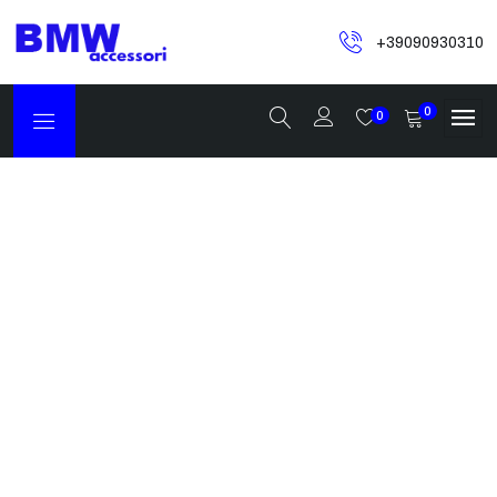
+39090930310
0
0