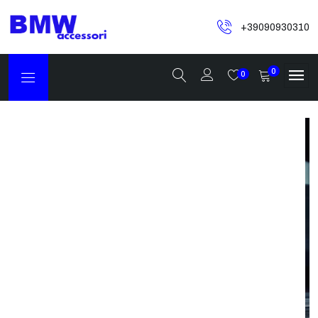
+39090930310
0
0