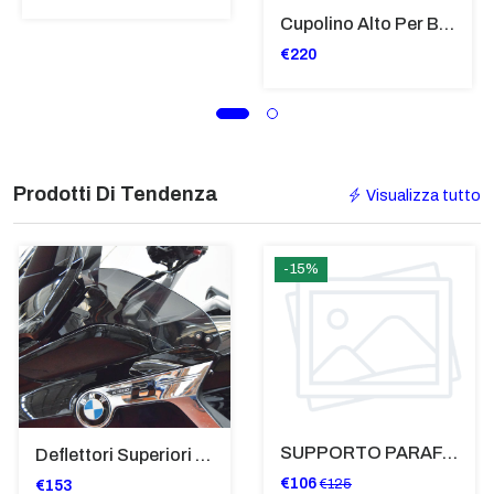
Cupolino Alto Per Bmw R 1200 St 2004 - 2007 TRASPARENTE - Sc950-T
€220
Prodotti Di Tendenza
Visualizza tutto
-15%
SUPPORTO PARAFANGO POSTERIORE BMW F900XR
Deflettori Superiori Alette Frangivento Bmw K 1600 Gtl (2017>) - Bugger - Grand America Fumè Scuro - SP8023-FS-K1600GTL
€106
€125
€153