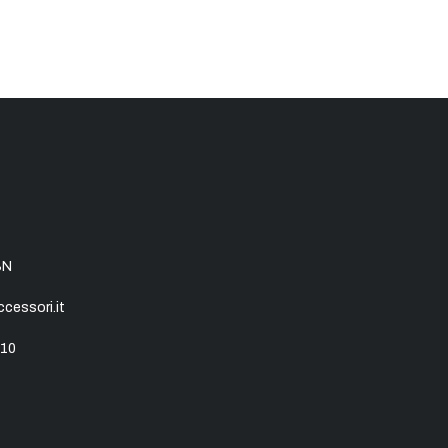
SN
essori.it
10