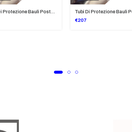
Tubi Di Protezione Bauli Posteriori Per Bmw K 1600 Gt/Gtl (2010>2016) GIALLO - TB8025-K1600GTL
€207