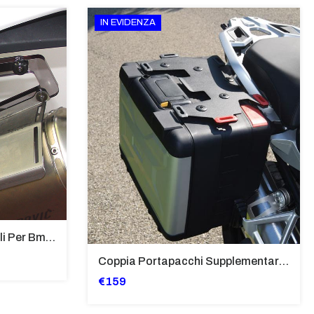
IN EVIDENZA
Supporti Per Borse Laterali Per Bmw Hp2 Megamoto 2007 - 2008 TRASPARENTE - Sb02-T
Coppia Portapacchi Supplementare In Ferro Per Borse Modello “Vario” Bmw - PP29-R1250GS
€159