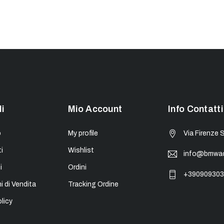
li
Mio Account
Info Contatti
o
My profile
Via Firenze 
i
Wishlist
info@bmwacc
i
Ordini
+390909303
i di Vendita
Tracking Ordine
licy