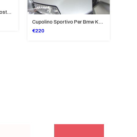
Tubi Di Protezione Bauli Posteriori Per Bmw K 1600 Gt/Gtl (2010>2016) GIALLO - TB8025-K1600GT
Cupolino Sportivo Per Bmw K 1200 R Sport 2005-07 TRASPARENTE - Sc967-T
€220
€244