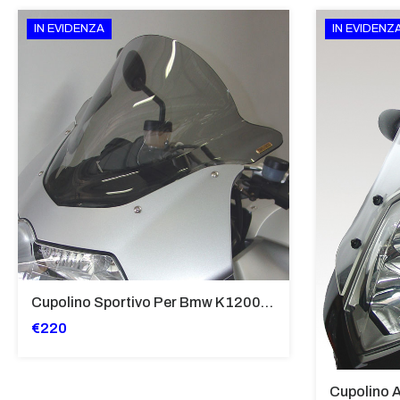
IN EVIDENZA
IN EVIDENZ
Cupolino Sportivo Per Bmw K 1200 R Sport 2005-07 TRASPARENTE - Sc967-T
€220