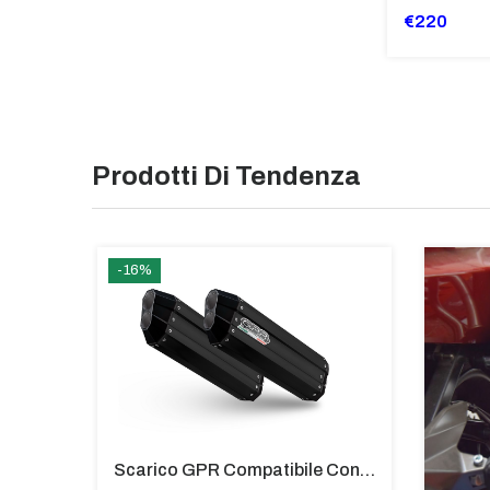
€220
Prodotti Di Tendenza
-16%
Silenziatore Full System Titanium Per BMW F 800 S ST Carby
Scarico GPR Compatibile Con Bmw K 1600 Gt 2017-2021 - Hyper Sonic Black Titanium