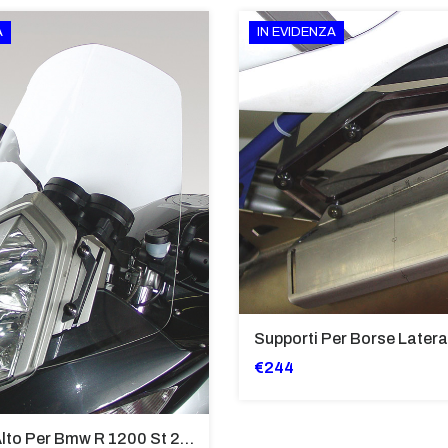
A
IN EVIDENZA
€244
Cupolino Alto Per Bmw R 1200 St 2004 - 2007 TRASPARENTE - Sc950-T