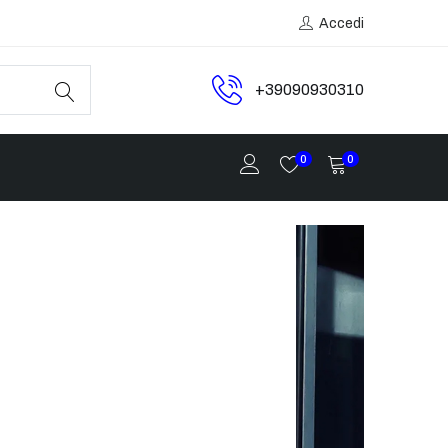
Accedi
+39090930310
0
0