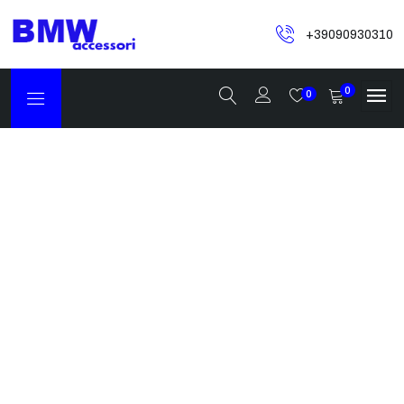
+39090930310
0
0