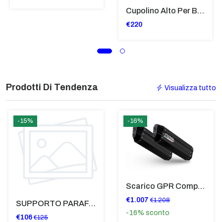
Cupolino Alto Per Bmw R 1200 St 2004 - 2007 TRASPARENTE - Sc950-T
€220
Prodotti Di Tendenza
Visualizza tutto
-15%
-16%
Scarico GPR Compatibile Con Bmw K 1600 Gt 2017-2021 - Hyper Sonic Black Titanium
€1.007
€1.208
SUPPORTO PARAFANGO POSTERIORE BMW F900XR
-16%
sconto
€106
€125