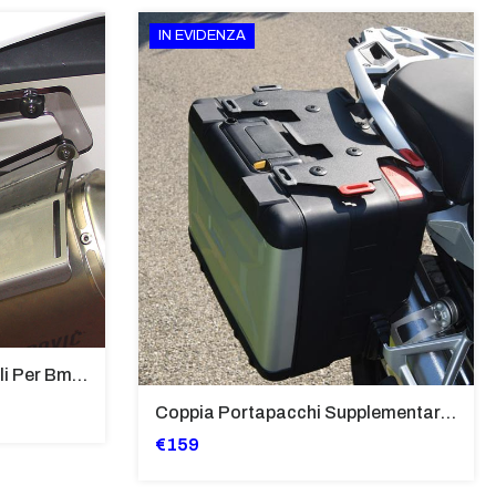
IN EVIDENZA
Supporti Per Borse Laterali Per Bmw Hp2 Megamoto 2007 - 2008 TRASPARENTE - Sb02-T
Coppia Portapacchi Supplementare In Ferro Per Borse Modello “Vario” Bmw - PP29-R1250GS
€159