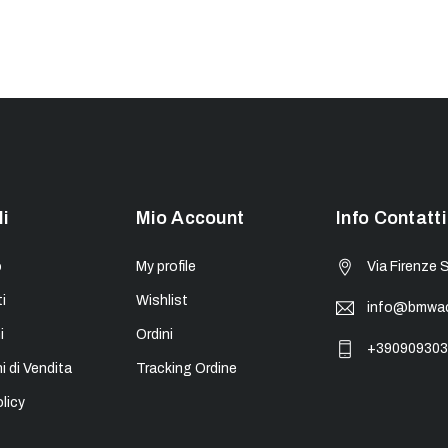
li
Mio Account
Info Contatti
o
My profile
Via Firenze 
i
Wishlist
info@bmwacc
i
Ordini
+390909303
i di Vendita
Tracking Ordine
licy