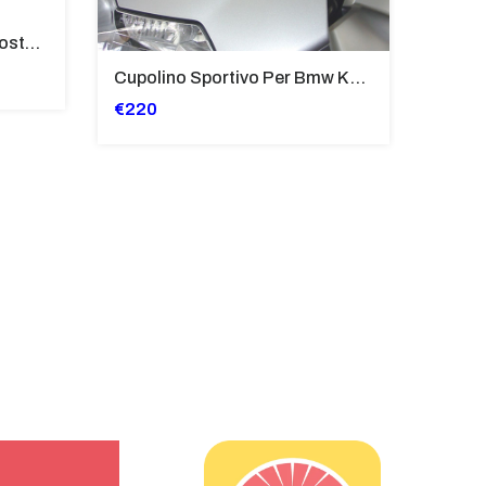
Tubi Di Protezione Bauli Posteriori Per Bmw K 1600 Gt/Gtl (2010>2016) GIALLO - TB8025-K1600GT
Cupolino Sportivo Per Bmw K 1200 R Sport 2005-07 TRASPARENTE - Sc967-T
€220