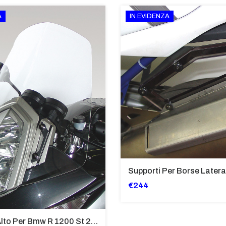
A
IN EVIDENZA
€244
Cupolino Alto Per Bmw R 1200 St 2004 - 2007 TRASPARENTE - Sc950-T