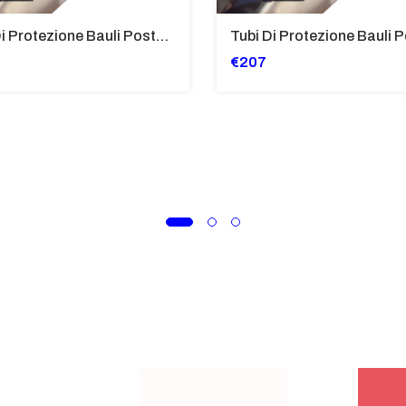
Tubi Di Protezione Bauli Posteriori Per Bmw K 1600 Gt/Gtl (2010>2016) GIALLO - TB8025-K1600GTL
€207