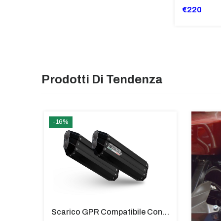
€220
Prodotti Di Tendenza
-16%
Silenziatore Full System Titanium Per BMW F 800 S ST Carby
Scarico GPR Compatibile Con Bmw K 1600 Gt 2017-2021 - Hyper Sonic Black Titanium