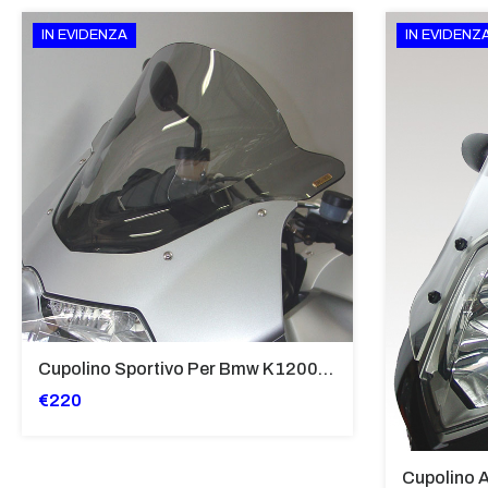
IN EVIDENZA
IN EVIDENZ
Cupolino Sportivo Per Bmw K 1200 R Sport 2005-07 TRASPARENTE - Sc967-T
€220