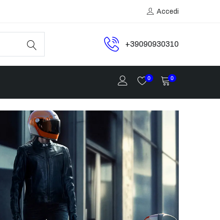
Accedi
+39090930310
0
0