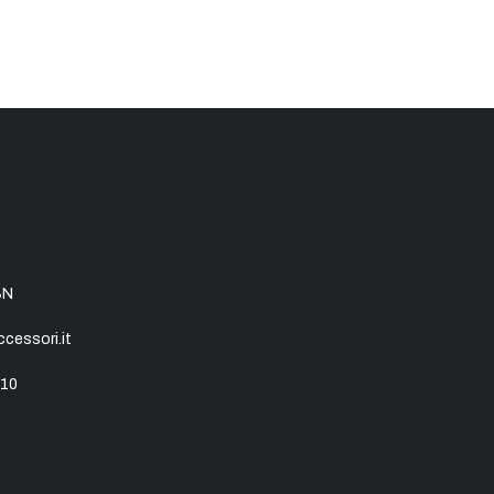
SN
essori.it
10