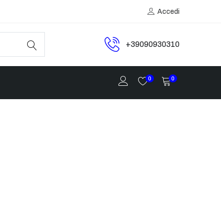
Accedi
+39090930310
0
0