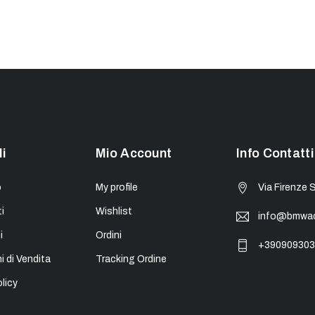
li
Mio Account
Info Contatti
o
My profile
Via Firenze 
i
Wishlist
info@bmwacc
i
Ordini
+390909303
i di Vendita
Tracking Ordine
licy