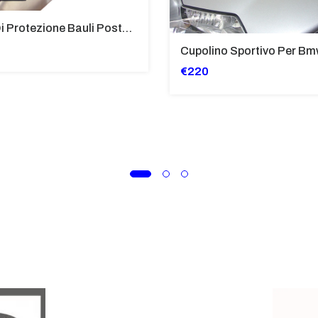
Tubi Di Protezione Bauli Posteriori Per Bmw K 1600 Gt/Gtl (2010>2016) GIALLO - TB8025-K1600GTL
€220