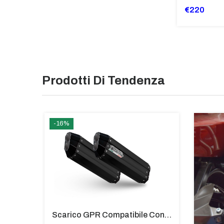
€220
Prodotti Di Tendenza
-16%
Scarico GPR Compatibile Con Bmw G 310 R 2017-2021 - M3 Titanium Natural
Scarico GPR Compatibile Con Bmw K 1600 Gt 2017-2021 - Hyper Sonic Black Titanium