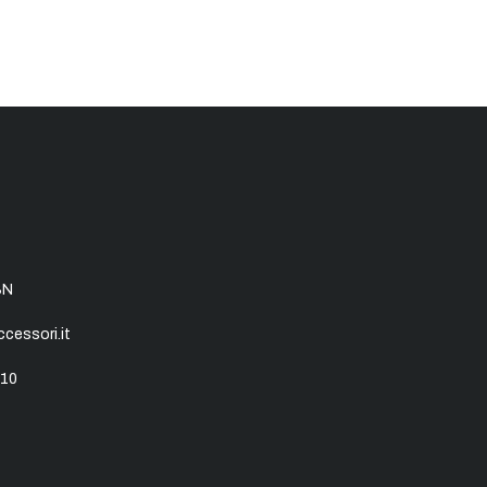
SN
essori.it
10