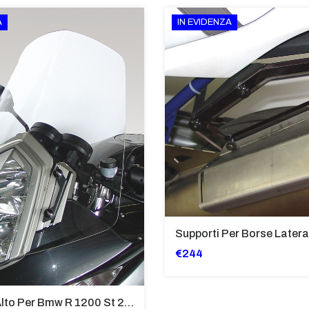
A
IN EVIDENZA
€244
Cupolino Alto Per Bmw R 1200 St 2004 - 2007 TRASPARENTE - Sc950-T