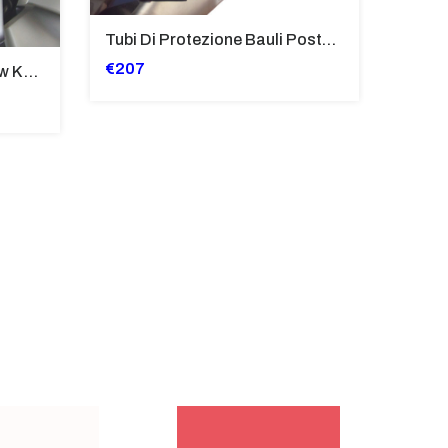
Tubi Di Protezione Bauli Posteriori Per Bmw K 1600 Gt/Gtl (2010>2016) GIALLO - TB8025-K1600GT
€207
Cupolino Sportivo Per Bmw K 1200 R Sport 2005-07 TRASPARENTE - Sc967-T