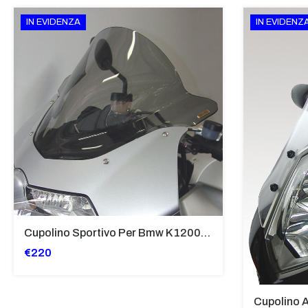
IN EVIDENZA
IN EVIDENZ
Cupolino Sportivo Per Bmw K 1200 R Sport 2005-07 TRASPARENTE - Sc967-T
€220