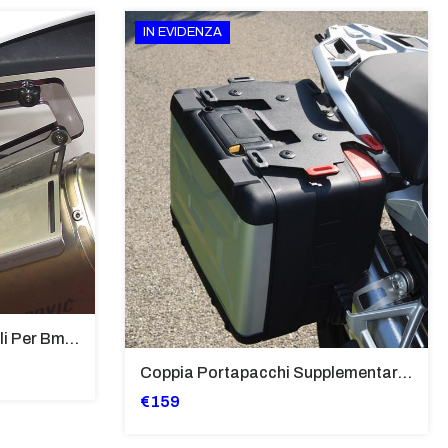
IN EVIDENZA
Supporti Per Borse Laterali Per Bmw Hp2 Megamoto 2007 - 2008 TRASPARENTE - Sb02-T
Coppia Portapacchi Supplementare In Ferro Per Borse Modello “Vario” Bmw - PP29-R1250GS
€159