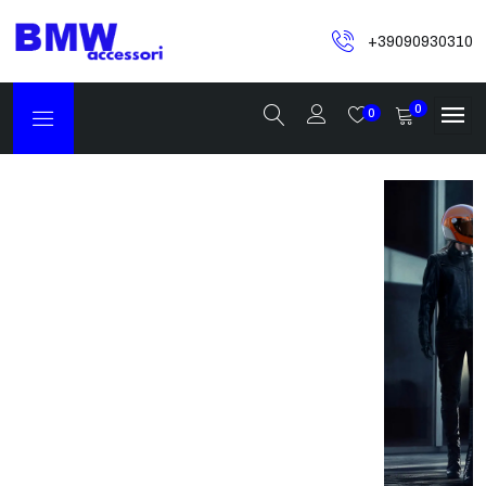
+39090930310
0
0