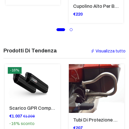
Cupolino Alto Per Bmw R 1200 St 2004 - 2007 TRASPARENTE - Sc950-T
€220
Prodotti Di Tendenza
Visualizza tutto
-16%
Scarico GPR Compatibile Con Bmw K 1600 Gt 2017-2021 - Hyper Sonic Black Titanium
€1.007
€1.208
Tubi Di Protezione Bauli Posteriori Per Bmw K 1600 Gt/Gtl (2010>2016) GIALLO - TB8025-K1600GTL
-16%
sconto
€207