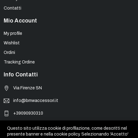
Contatti
Mio Account
My profile
Wishlist
Ordini
Tracking Ordine
Info Contatti
Via Firenze SN
info@bmwaccessori.it
+39090930310
Questo sito utilizza cookie di profilazione, come descritti nel
presente banner e nella cookie policy. Selezionando 'Accetto'
© BMW Accessori - PIVA 01931450835. Tutti i marchi, loghi e