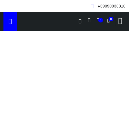
+39090930310
0
0