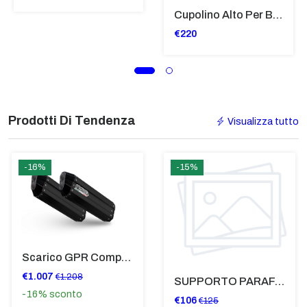
Cupolino Alto Per Bmw R 1200 St 2004 - 2007 TRASPARENTE - Sc950-T
€220
Prodotti Di Tendenza
Visualizza tutto
-16%
-15%
Scarico GPR Compatibile Con Bmw K 1600 Gt 2017-2021 - Hyper Sonic Black Titanium
€1.007
€1.208
SUPPORTO PARAFANGO POSTERIORE BMW F900XR
-16%
sconto
€106
€125