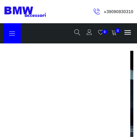
+39090930310
0
0