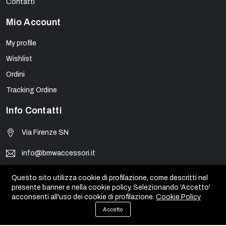
Contatti
Mio Account
My profile
Wishlist
Ordini
Tracking Ordine
Info Contatti
Via Firenze SN
info@bmwaccessori.it
+39090930310
Questo sito utilizza cookie di profilazione, come descritti nel
presente banner e nella cookie policy. Selezionando 'Accetto'
acconsenti all'uso dei cookie di profilazione.
Cookie Policy
Accetto
© BMW Accessori - PIVA 01931450835. Tutti i marchi, loghi e
immagini appartengono ai rispettivi proprietari.