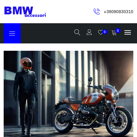
+39090930310
0
0