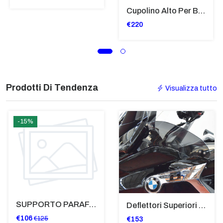
Cupolino Alto Per Bmw R 1200 St 2004 - 2007 TRASPARENTE - Sc950-T
€220
Prodotti Di Tendenza
Visualizza tutto
-15%
SUPPORTO PARAFANGO POSTERIORE BMW F900XR
Deflettori Superiori Alette Frangivento Bmw K 1600 Gtl (2017>) - Bugger - Grand America Fumè Scuro - SP8023-FS-K1600GTL
€106
€125
€153