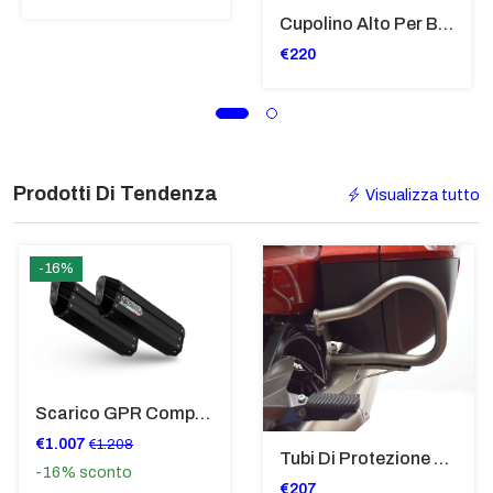
Cupolino Alto Per Bmw R 1200 St 2004 - 2007 TRASPARENTE - Sc950-T
€220
Prodotti Di Tendenza
Visualizza tutto
-16%
Scarico GPR Compatibile Con Bmw K 1600 Gt 2017-2021 - Hyper Sonic Black Titanium
€1.007
€1.208
Tubi Di Protezione Bauli Posteriori Per Bmw K 1600 Gt/Gtl (2010>2016) GIALLO - TB8025-K1600GTL
-16%
sconto
€207