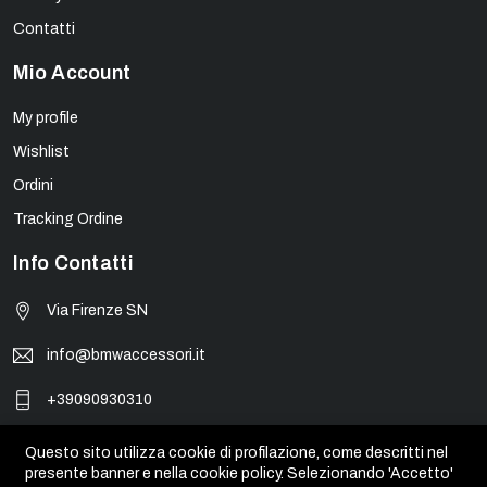
Contatti
Mio Account
My profile
Wishlist
Ordini
Tracking Ordine
Info Contatti
Via Firenze SN
info@bmwaccessori.it
+39090930310
Questo sito utilizza cookie di profilazione, come descritti nel
presente banner e nella cookie policy. Selezionando 'Accetto'
© BMW Accessori - PIVA 01931450835. Tutti i marchi, loghi e