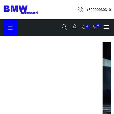
+39090930310
0
0