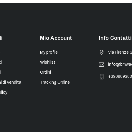
li
Mio Account
Info Contatti
o
My profile
Via Firenze 
i
Wishlist
info@bmwacc
i
Ordini
+390909303
i di Vendita
Tracking Ordine
licy