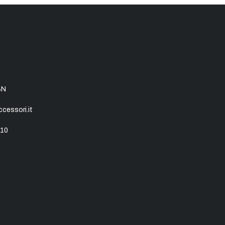
SN
essori.it
10