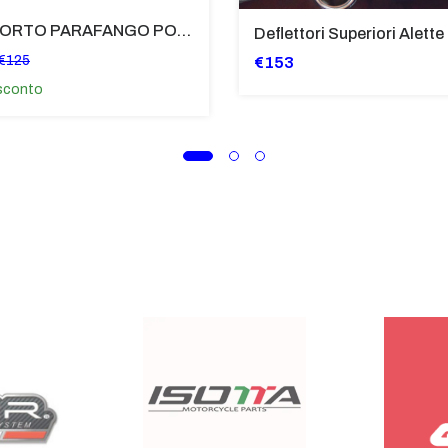
SUPPORTO PARAFANGO POSTERIORE BMW F900XR
€125
€153
sconto