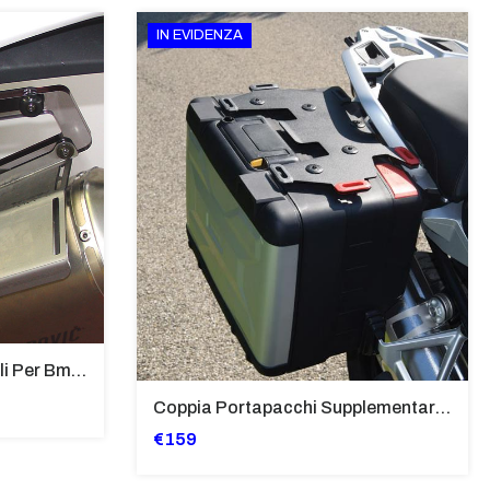
IN EVIDENZA
Supporti Per Borse Laterali Per Bmw Hp2 Megamoto 2007 - 2008 TRASPARENTE - Sb02-T
Coppia Portapacchi Supplementare In Ferro Per Borse Modello “Vario” Bmw - PP29-R1250GS
€159