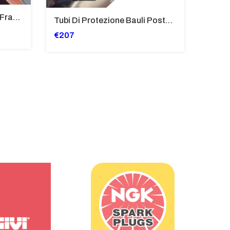
Deflettori Superiori Alette Frangivento Bmw K 1600 Gtl (2017>) - Bugger - Grand America Fumè Scuro - SP8023-FS-K1600GTL
Tubi Di Protezione Bauli Posteriori Per Bmw K 1600 Gt/Gtl (2010>2016) GIALLO - TB8025-K1600GTL
€207
€220