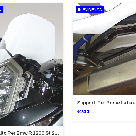
A
IN EVIDENZA
€244
Cupolino Alto Per Bmw R 1200 St 2004 - 2007 TRASPARENTE - Sc950-T