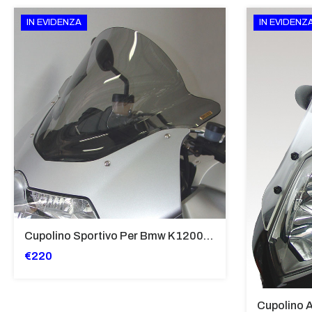
IN EVIDENZA
IN EVIDENZ
Cupolino Sportivo Per Bmw K 1200 R Sport 2005-07 TRASPARENTE - Sc967-T
€220