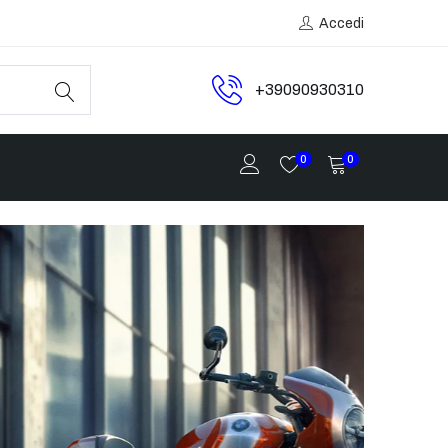
Accedi
+39090930310
0
0