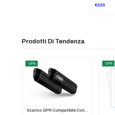
€220
Prodotti Di Tendenza
-16%
-15%
Coppia Di Paramani Per Bmw C 650 Gt Da 2016 Fumè Chiaro - PM59-FC
Scarico GPR Compatibile Con Bmw K 1600 Gt 2017-2021 - Hyper Sonic Black Titanium