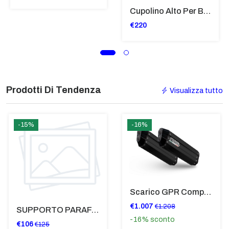
Cupolino Alto Per Bmw R 1200 St 2004 - 2007 TRASPARENTE - Sc950-T
€220
Prodotti Di Tendenza
Visualizza tutto
-15%
-16%
Scarico GPR Compatibile Con Bmw K 1600 Gt 2017-2021 - Hyper Sonic Black Titanium
€1.007
€1.208
SUPPORTO PARAFANGO POSTERIORE BMW F900XR
-16%
sconto
€106
€125