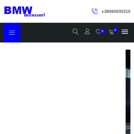
+39090930310
0
0