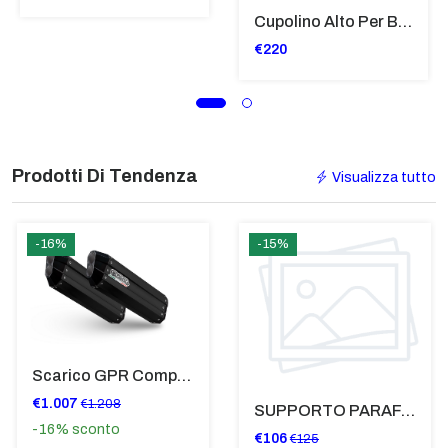
Cupolino Alto Per Bmw R 1200 St 2004 - 2007 TRASPARENTE - Sc950-T
€220
Prodotti Di Tendenza
Visualizza tutto
-16%
-15%
Scarico GPR Compatibile Con Bmw K 1600 Gt 2017-2021 - Hyper Sonic Black Titanium
€1.007
€1.208
SUPPORTO PARAFANGO POSTERIORE BMW F900XR
-16%
sconto
€106
€125