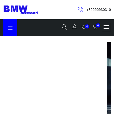
+39090930310
0
0