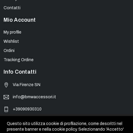
Contatti
Mio Account
My profile
Wishlist
Ordini
Tracking Ordine
Info Contatti
Via Firenze SN
info@bmwaccessori.it
+39090930310
Questo sito utilizza cookie di profilazione, come descritti nel
presente banner e nella cookie policy. Selezionando 'Accetto'
© BMW Accessori - PIVA 01931450835. Tutti i marchi, loghi e