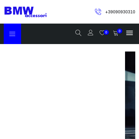
+39090930310
0
0