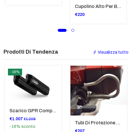
Cupolino Alto Per Bmw R 1200 St 2004 - 2007 TRASPARENTE - Sc950-T
€220
Prodotti Di Tendenza
Visualizza tutto
-16%
Scarico GPR Compatibile Con Bmw K 1600 Gt 2017-2021 - Hyper Sonic Black Titanium
€1.007
€1.208
Tubi Di Protezione Bauli Posteriori Per Bmw K 1600 Gt/Gtl (2010>2016) GIALLO - TB8025-K1600GTL
-16%
sconto
€207