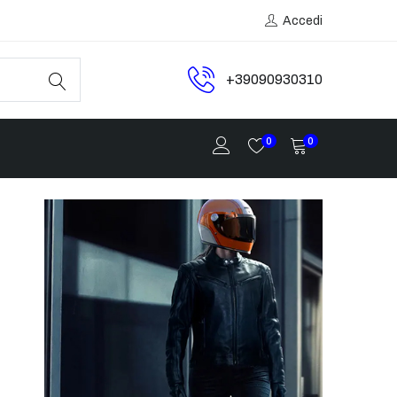
Accedi
+39090930310
0
0