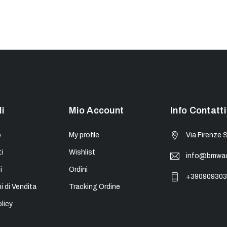
li
Mio Account
Info Contatti
o
My profile
Via Firenze 
i
Wishlist
info@bmwacc
i
Ordini
+390909303
i di Vendita
Tracking Ordine
licy