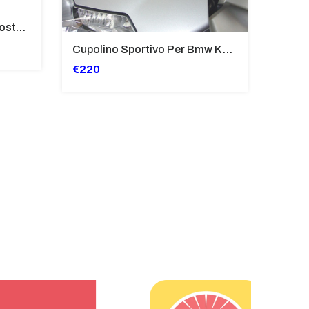
Tubi Di Protezione Bauli Posteriori Per Bmw K 1600 Gt/Gtl (2010>2016) GIALLO - TB8025-K1600GT
Cupolino Sportivo Per Bmw K 1200 R Sport 2005-07 TRASPARENTE - Sc967-T
€220