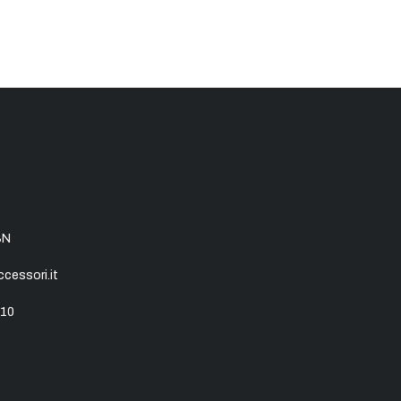
SN
essori.it
10