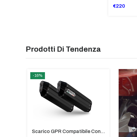
€220
Prodotti Di Tendenza
-16%
Silenziatore Full System Titanium Per BMW F 800 S ST Carby
Scarico GPR Compatibile Con Bmw K 1600 Gt 2017-2021 - Hyper Sonic Black Titanium