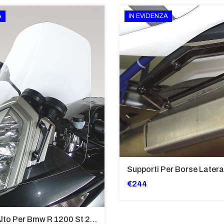
A
IN EVIDENZA
€244
Cupolino Alto Per Bmw R 1200 St 2004 - 2007 TRASPARENTE - Sc950-T