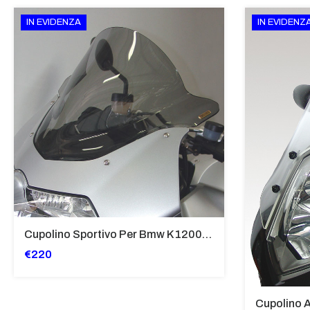
IN EVIDENZA
IN EVIDENZ
Cupolino Sportivo Per Bmw K 1200 R Sport 2005-07 TRASPARENTE - Sc967-T
€220