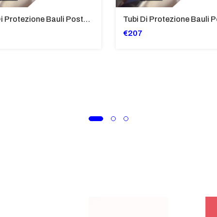
Tubi Di Protezione Bauli Posteriori Per Bmw K 1600 Gt/Gtl (2010>2016) GIALLO - TB8025-K1600GTL
€207