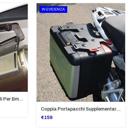
IN EVIDENZA
Supporti Per Borse Laterali Per Bmw Hp2 Megamoto 2007 - 2008 TRASPARENTE - Sb02-T
Coppia Portapacchi Supplementare In Ferro Per Borse Modello “Vario” Bmw - PP29-R1250GS
€159