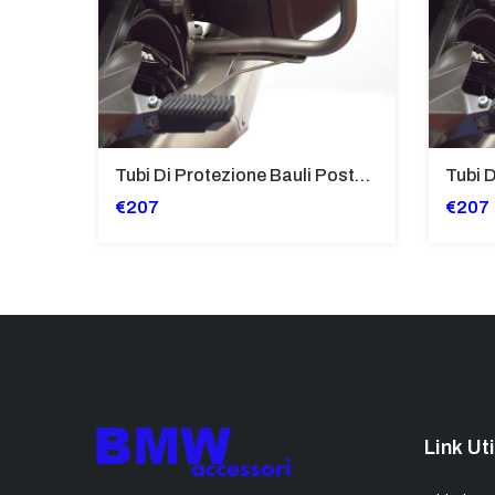
Tubi Di Protezione Bauli Posteriori Per Bmw K 1600 Gt/Gtl (2010>2016) GIALLO - TB8025-K1600GTL
€207
€207
Link Uti