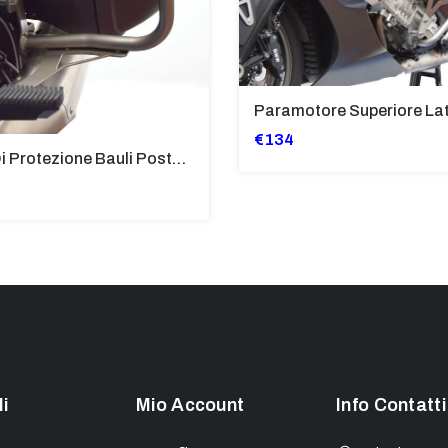
€134
Tubi Di Protezione Bauli Posteriori Per Bmw K 1600 Gt/Gtl (2010>2016) GIALLO - TB8025-K1600GT
li
Mio Account
Info Contatti