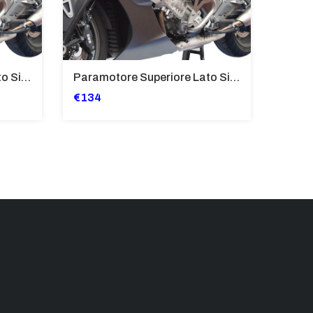
Paramotore Superiore Lato Sinistro Bmw K 1600 Gt/Gtl (2010>2016) - TB8024-K1600GTL
Paramotore Superiore Lato Sinistro Bmw K 1600 Gt/Gtl (2010>2016) - TB8024-K1600GT
€134