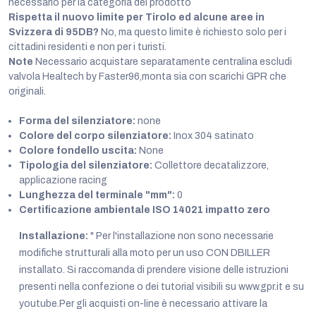
necessario per la categoria del prodotto
Rispetta il nuovo limite per Tirolo ed alcune aree in
Svizzera di 95DB?
No, ma questo limite è richiesto solo per i
cittadini residenti e non per i turisti.
Note
Necessario acquistare separatamente centralina escludi
valvola Healtech by Faster96,monta sia con scarichi GPR che
originali.
Forma del silenziatore:
none
Colore del corpo silenziatore:
Inox 304 satinato
Colore fondello uscita:
None
Tipologia del silenziatore:
Collettore decatalizzore,
applicazione racing
Lunghezza del terminale "mm":
0
Certificazione ambientale ISO 14021 impatto zero
Installazione:
" Per l'installazione non sono necessarie
modifiche strutturali alla moto per un uso CON DBILLER
installato. Si raccomanda di prendere visione delle istruzioni
presenti nella confezione o dei tutorial visibili su www.gpr.it e su
youtube.Per gli acquisti on-line è necessario attivare la