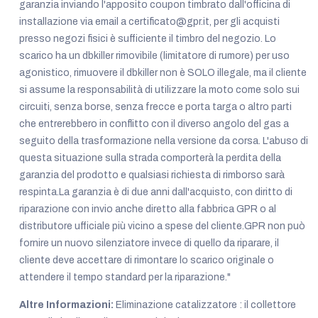
garanzia inviando l'apposito coupon timbrato dall'officina di
installazione via email a certificato@gpr.it, per gli acquisti
presso negozi fisici è sufficiente il timbro del negozio. Lo
scarico ha un dbkiller rimovibile (limitatore di rumore) per uso
agonistico, rimuovere il dbkiller non è SOLO illegale, ma il cliente
si assume la responsabilità di utilizzare la moto come solo sui
circuiti, senza borse, senza frecce e porta targa o altro parti
che entrerebbero in conflitto con il diverso angolo del gas a
seguito della trasformazione nella versione da corsa. L'abuso di
questa situazione sulla strada comporterà la perdita della
garanzia del prodotto e qualsiasi richiesta di rimborso sarà
respinta.La garanzia è di due anni dall'acquisto, con diritto di
riparazione con invio anche diretto alla fabbrica GPR o al
distributore ufficiale più vicino a spese del cliente.GPR non può
fornire un nuovo silenziatore invece di quello da riparare, il
cliente deve accettare di rimontare lo scarico originale o
attendere il tempo standard per la riparazione."
Altre Informazioni:
Eliminazione catalizzatore : il collettore